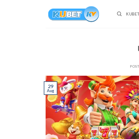
Skip
to
KUBE
content
POS
29
Aug