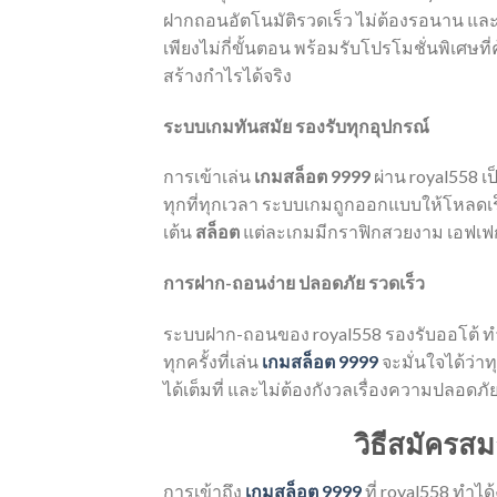
ฝากถอนอัตโนมัติรวดเร็ว ไม่ต้องรอนาน แล
เพียงไม่กี่ขั้นตอน พร้อมรับโปรโมชั่นพิเศษที
สร้างกำไรได้จริง
ระบบเกมทันสมัย รองรับทุกอุปกรณ์
การเข้าเล่น
เกมสล็อต 9999
ผ่าน royal558 เ
ทุกที่ทุกเวลา ระบบเกมถูกออกแบบให้โหลดเร
เต้น
สล็อต
แต่ละเกมมีกราฟิกสวยงาม เอฟเฟกต์
การฝาก-ถอนง่าย ปลอดภัย รวดเร็ว
ระบบฝาก-ถอนของ royal558 รองรับออโต้ ทำ
ทุกครั้งที่เล่น
เกมสล็อต 9999
จะมั่นใจได้ว่าท
ได้เต็มที่ และไม่ต้องกังวลเรื่องความปลอดภั
วิธีสมัครสม
การเข้าถึง
เกมสล็อต 9999
ที่ royal558 ทำไ