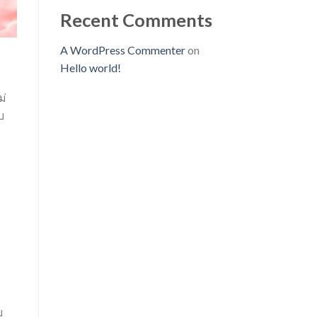
Recent Comments
A WordPress Commenter
on
Hello world!
ม่
บ
บ