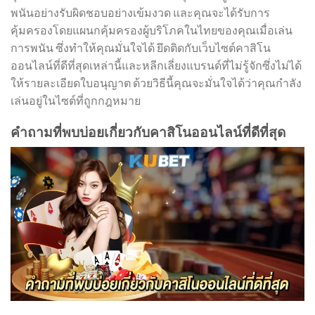
พนันอย่างรับผิดชอบอย่างเข้มงวด และคุณจะได้รับการ
คุ้มครองโดยแผนกคุ้มครองผู้บริโภคในไทยของคุณเมื่อเล่น
การพนัน ซึ่งทำให้คุณมั่นใจได้ ยึดติดกับเว็บไซต์คาสิโน
ออนไลน์ที่ดีที่สุดเหล่านี้และหลีกเลี่ยงแบรนด์ที่ไม่รู้จักซึ่งไม่ได้
ให้รายละเอียดใบอนุญาต ด้วยวิธีนี้คุณจะมั่นใจได้ว่าคุณกำลัง
เล่นอยู่ในไซต์ที่ถูกกฎหมาย
คำถามที่พบบ่อยเกี่ยวกับคาสิโนออนไลน์ที่ดีที่สุด