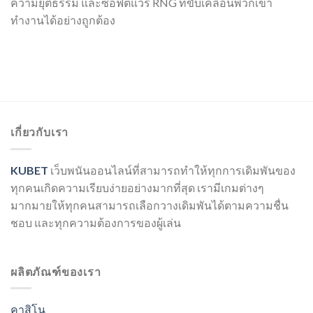
ความยุติธรรม และซอฟต์แวร์ RNG ที่ขับเคลื่อนพวกเขา
ทำงานได้อย่างถูกต้อง
เกี่ยวกับเรา
KUBET
เว็บพนันออนไลน์ที่สามารถทำให้ทุกการเดิมพันของ
ทุกคนเกิดความเรียบง่ายอย่างมากที่สุด เรามีเกมต่างๆ
มากมายให้ทุกคนสามารถเลือกวางเดิมพันได้ตามความชื่น
ชอบ และทุกความต้องการของผู้เล่น
ผลิตภัณฑ์ของเรา
คาสิโน