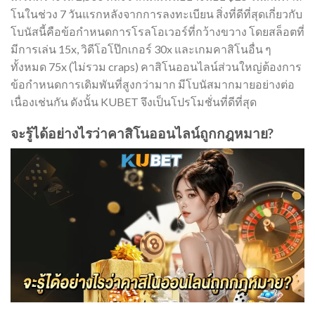
โนในช่วง 7 วันแรกหลังจากการลงทะเบียน สิ่งที่ดีที่สุดเกี่ยวกับ
โบนัสนี้คือข้อกำหนดการโรลโอเวอร์ที่กว้างขวาง โดยสล็อตที่
มีการเล่น 15x, วิดีโอโป๊กเกอร์ 30x และเกมคาสิโนอื่น ๆ
ทั้งหมด 75x (ไม่รวม craps) คาสิโนออนไลน์ส่วนใหญ่ต้องการ
ข้อกำหนดการเดิมพันที่สูงกว่ามาก มีโบนัสมากมายอย่างต่อ
เนื่องเช่นกัน ดังนั้น KUBET จึงเป็นโปรโมชั่นที่ดีที่สุด
จะรู้ได้อย่างไรว่าคาสิโนออนไลน์ถูกกฎหมาย?