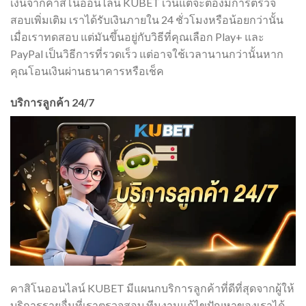
เงินจากคาสิโนออนไลน์ KUBET เว้นแต่จะต้องมีการตรวจ
สอบเพิ่มเติม เราได้รับเงินภายใน 24 ชั่วโมงหรือน้อยกว่านั้น
เมื่อเราทดสอบ แต่มันขึ้นอยู่กับวิธีที่คุณเลือก Play+ และ
PayPal เป็นวิธีการที่รวดเร็ว แต่อาจใช้เวลานานกว่านั้นหาก
คุณโอนเงินผ่านธนาคารหรือเช็ค
บริการลูกค้า 24/7
คาสิโนออนไลน์ KUBET มีแผนกบริการลูกค้าที่ดีที่สุดจากผู้ให้
บริการรายอื่นที่เราตรวจสอบ ทีมงานแก้ไขปัญหาของเราได้