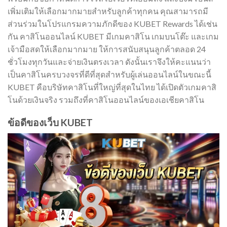
เพิ่มเติมให้เลือกมากมายสำหรับลูกค้าทุกคน คุณสามารถมี
ส่วนร่วมในโปรแกรมความภักดีของ KUBET Rewards ได้เช่น
กัน คาสิโนออนไลน์ KUBET มีเกมคาสิโน เกมบนโต๊ะ และเกม
เจ้ามือสดให้เลือกมากมาย ให้การสนับสนุนลูกค้าตลอด 24
ชั่วโมงทุกวันและจ่ายเงินตรงเวลา ดังนั้นเราจึงให้คะแนนว่า
เป็นคาสิโนครบวงจรที่ดีที่สุดสำหรับผู้เล่นออนไลน์ในขณะนี้
KUBET คือบริษัทคาสิโนที่ใหญ่ที่สุดในไทย ได้เปิดตัวเกมคาสิ
โนด้วยเงินจริง รวมถึงที่คาสิโนออนไลน์ของเอเชียคาสิโน
ข้อดีของเว็บ KUBET