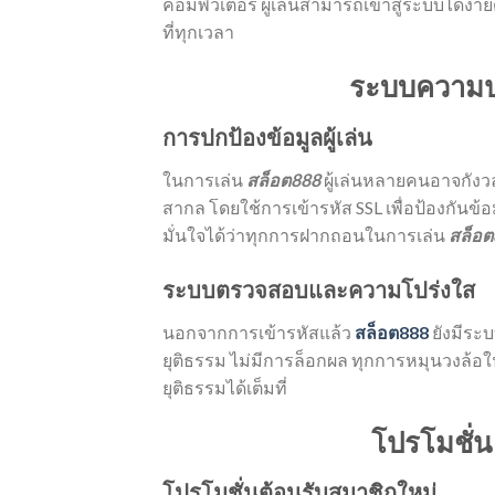
คอมพิวเตอร์ ผู้เล่นสามารถเข้าสู่ระบบได้
ที่ทุกเวลา
ระบบความ
การปกป้องข้อมูลผู้เล่น
ในการเล่น
สล็อต888
ผู้เล่นหลายคนอาจกังว
สากล โดยใช้การเข้ารหัส SSL เพื่อป้องกัน
มั่นใจได้ว่าทุกการฝากถอนในการเล่น
สล็อต
ระบบตรวจสอบและความโปร่งใส
นอกจากการเข้ารหัสแล้ว
สล็อต888
ยังมีระบ
ยุติธรรม ไม่มีการล็อกผล ทุกการหมุนวงล้อ
ยุติธรรมได้เต็มที่
โปรโมชั่
โปรโมชั่นต้อนรับสมาชิกใหม่