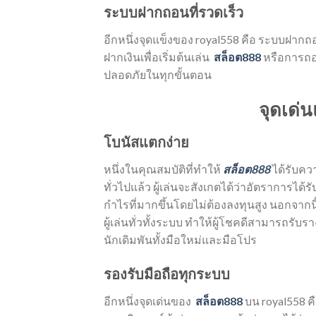
ระบบฝากถอนที่รวดเร็ว
อีกหนึ่งจุดแข็งของ royal558 คือ ระบบฝากถ
ฝากเงินเพื่อเริ่มต้นเล่น
สล็อต888
หรือการถอน
ปลอดภัยในทุกขั้นตอน
จุดเด่
โบนัสแตกง่าย
หนึ่งในคุณสมบัติที่ทำให้
สล็อต888
ได้รับคว
ทั่วไปแล้ว ผู้เล่นจะสังเกตได้ว่าอัตราการได้
กำไรที่มากขึ้นโดยไม่ต้องลงทุนสูง นอกจากนี
ผู้เล่นทั่วทั้งระบบ ทำให้ผู้โชคดีสามารถรับร
นักเดิมพันทั้งมือใหม่และมือโปร
รองรับมือถือทุกระบบ
อีกหนึ่งจุดเด่นของ
สล็อต888
บน royal558 คื