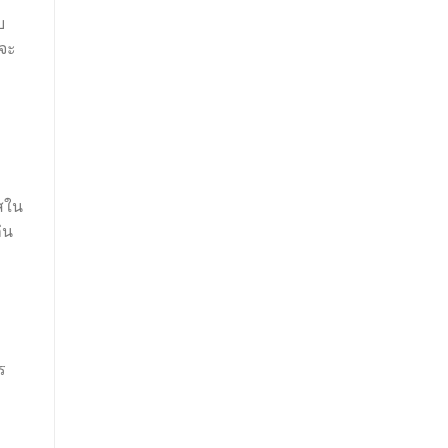
บ
่จะ
าสใน
่น
ร