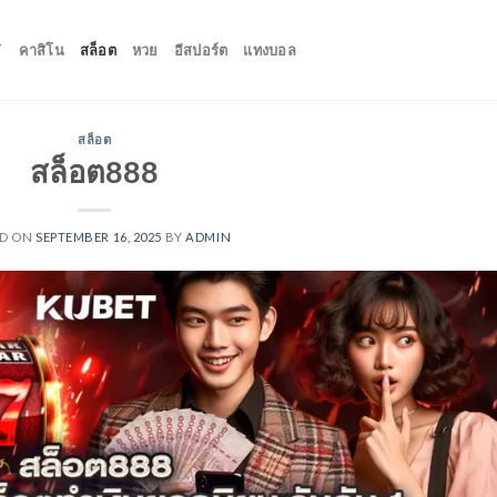
T
คาสิโน
สล็อต
หวย
อีสปอร์ต
แทงบอล
สล็อต
สล็อต888
ED ON
SEPTEMBER 16, 2025
BY
ADMIN