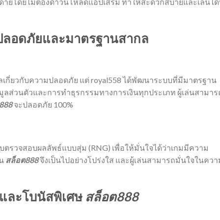
ง่ายดายโดยไม่ต้องดาวน์โหลดแอปเสริม ทำให้สะดวกสบายและเล่นได้
ปลอดภัยและมาตรฐานสากล
ลเกี่ยวกับความปลอดภัย แต่ royal558 ได้พัฒนาระบบที่มีมาตรฐาน
ข้อมูลส่วนตัวและการทำธุรกรรมทางการเงินทุกประเภท ผู้เล่นสามาร
888
จะปลอดภัย 100%
บตรวจสอบผลลัพธ์แบบสุ่ม (RNG) เพื่อให้มั่นใจได้ว่าเกมมีความ
ใน
สล็อต888
จึงเป็นไปอย่างโปร่งใส และผู้เล่นสามารถมั่นใจในควา
นและโบนัสพิเศษ
สล็อต888