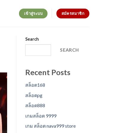
เข้าสู่ระบบ
สมัครสมาชิก
Search
SEARCH
Recent Posts
สล็อต168
สล็อตpg
สล็อต888
เกมสล็อต 9999
เกม สล็อต nava999 store