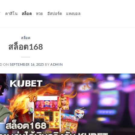
T
คาสิโน
สล็อต
หวย
อีสปอร์ต
แทงบอล
สล็อต
สล็อต168
ED ON
SEPTEMBER 16, 2025
BY
ADMIN