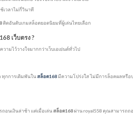
เวลาไม่กี่วินาที
8
ติดอันดับเกมสล็อตยอดนิยมที่ผู้เล่นไทยเลือก
ต168 เว็บตรง ?
บความไว้วางใจมากกว่าเว็บเอเย่นต์ทั่วไป
ว่า ทุกการเดิมพันใน
สล็อต168
มีความโปร่งใส ไม่มีการล็อคผลหรือป
อนเงินล่าช้า แต่เมื่อเล่น
สล็อต168
ผ่าน royal558 คุณสามารถถ