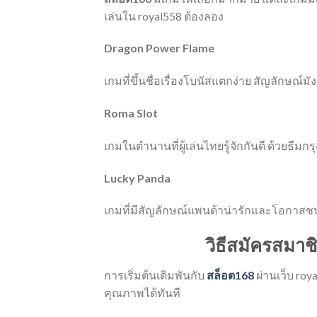
เล่นใน royal558 ต้องลอง
Dragon Power Flame
เกมที่ขึ้นชื่อเรื่องโบนัสแตกง่าย สัญลักษณ์
Roma Slot
เกมในตำนานที่ผู้เล่นไทยรู้จักกันดี ด้วยธ
Lucky Panda
เกมที่มีสัญลักษณ์แพนด้าน่ารักและโอกาสชนะ
วิธีสมัครสมาช
การเริ่มต้นเดิมพันกับ
สล็อต168
ผ่านเว็บ roy
คุณภาพได้ทันที