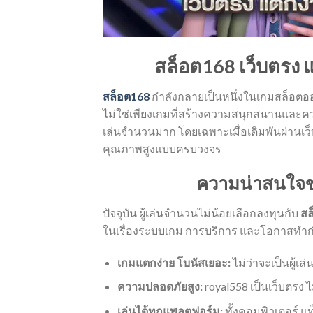
สล็อต168 เว็บตรง แ
สล็อต168
กำลังกลายเป็นหนึ่งในเกมสล็อตออ
ไม่ใช่เพียงเกมที่สร้างความสนุกสนานและความ
เล่นจำนวนมาก โดยเฉพาะเมื่อเดิมพันผ่านเว
คุณภาพสูงแบบครบวงจร
ความน่าสนใจข
ปัจจุบัน ผู้เล่นจำนวนไม่น้อยเลือกลงทุนกับ
สล
ในเรื่องระบบเกม การบริการ และโอกาสทำ
เกมแตกง่าย โบนัสเยอะ:
ไม่ว่าจะเป็นผู้เ
ความปลอดภัยสูง:
royal558 เป็นเว็บตรง 
เล่นได้ทุกแพลตฟอร์ม:
ทั้งคอมพิวเตอร์ แท