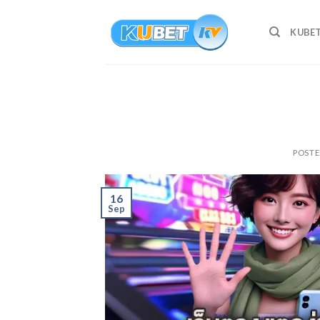
Skip
to
KUBE
content
POST
16
Sep