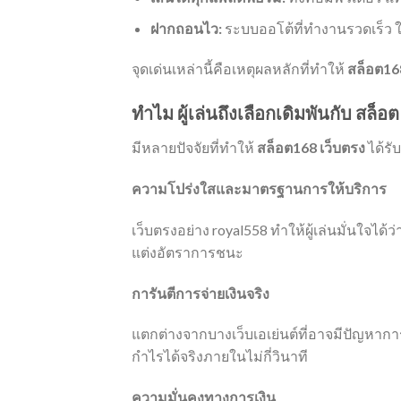
ฝากถอนไว:
ระบบออโต้ที่ทำงานรวดเร็ว ใช้
จุดเด่นเหล่านี้คือเหตุผลหลักที่ทำให้
สล็อต16
ทำไม ผู้เล่นถึงเลือกเดิมพันกับ สล็อ
มีหลายปัจจัยที่ทำให้
สล็อต168 เว็บตรง
ได้รั
ความโปร่งใสและมาตรฐานการให้บริการ
เว็บตรงอย่าง royal558 ทำให้ผู้เล่นมั่นใจได้
แต่งอัตราการชนะ
การันตีการจ่ายเงินจริง
แตกต่างจากบางเว็บเอเย่นต์ที่อาจมีปัญหาการถ
กำไรได้จริงภายในไม่กี่วินาที
ความมั่นคงทางการเงิน